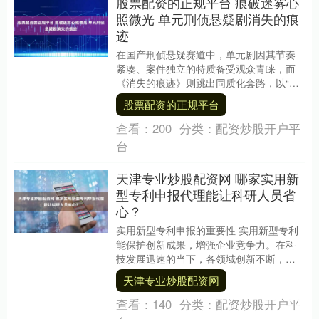
股票配资的正规平台 痕破迷雾心
照微光 单元刑侦悬疑剧消失的痕
迹
在国产刑侦悬疑赛道中，单元剧因其节奏
紧凑、案件独立的特质备受观众青睐，而
《消失的痕迹》则跳出同质化套路，以“女
法医+女刑警”双女主搭档为切入点，将扎实
股票配资的正规平台
的推理逻辑....
查看：
200
分类：
配资炒股开户平
台
天津专业炒股配资网 哪家实用新
型专利申报代理能让科研人员省
心？
实用新型专利申报的重要性 实用新型专利
能保护创新成果，增强企业竞争力。在科
技发展迅速的当下，各领域创新不断，申
报实用新型专利可保障创新者权益，推动
天津专业炒股配资网
技术进步。比如....
查看：
140
分类：
配资炒股开户平