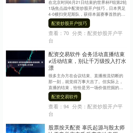
在北京时间6月21日结束的世界杯F组第2轮
1场焦点战中配资炒股开户技巧，日本男足
4-0横扫突尼斯队，获得本届赛事首胜的同
时，也将出线主动权牢牢掌握在自己手
配资炒股开户技巧
中。 ....
查看：
70
分类：
配资炒股开户平
台
配资交易软件 会务活动直播结束
≠活动结束，别让千万级投入打水
漂
很多主办方在会议结束、直播推流切断的
那一刻，就觉得万事大吉了。但实际上，
直播的结束，恰恰是另一场价值挖掘的开
始。如果只把直播当成一次性的“消耗品”，
配资交易软件
那你可能白白....
查看：
94
分类：
配资炒股开户平
台
股票按天配资 辜氏起源与殷太师