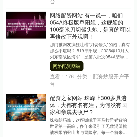
台
网络配资网站 有一说一，咱们
054A终极版阜阳舰，这舰艏的
100毫米刀切馒头炮，是真的可以
再修改下外观啊！
那门被网友疯狂吐槽“刀切馒头”的炮，真有
那么不堪吗？ 519阜阳舰，2025年10月入
列东部战区海军，是第六批次054A型导弹
护卫舰的“头牌”。 同年11月，5....
网络配资网站
查看：
176
分类：
配资炒股开户平
台
配资之家网站 珠峰上300多具遗
体，大都有名有姓，为何没有国
家和亲属去收尸？
珠穆朗玛峰，这座巍峨于喜马拉雅脊背的
世界第一高峰，多年来吸引了无数渴望挑
战极限的登山者与冒险家。每一个前来的