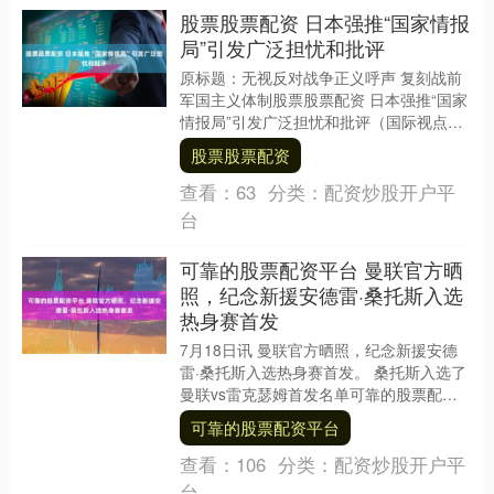
股票股票配资 日本强推“国家情报
局”引发广泛担忧和批评
原标题：无视反对战争正义呼声 复刻战前
军国主义体制股票股票配资 日本强推“国家
情报局”引发广泛担忧和批评（国际视点）
近日，日本民众在东京举行集会，抗议高
股票股票配资
市早苗....
查看：
63
分类：
配资炒股开户平
台
可靠的股票配资平台 曼联官方晒
照，纪念新援安德雷·桑托斯入选
热身赛首发
7月18日讯 曼联官方晒照，纪念新援安德
雷·桑托斯入选热身赛首发。 桑托斯入选了
曼联vs雷克瑟姆首发名单可靠的股票配资
平台，曼联官方写道：“为他的红魔首秀做
可靠的股票配资平台
好了....
查看：
106
分类：
配资炒股开户平
台