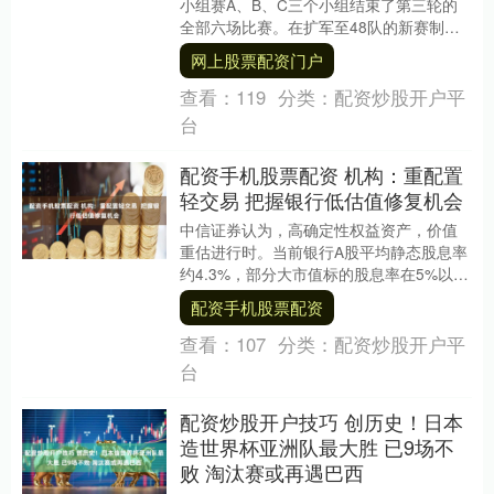
小组赛A、B、C三个小组结束了第三轮的
全部六场比赛。在扩军至48队的新赛制
下，各队为淘汰赛席位展开激烈争夺。最
网上股票配资门户
终，墨西....
查看：
119
分类：
配资炒股开户平
台
配资手机股票配资 机构：重配置
轻交易 把握银行低估值修复机会
中信证券认为，高确定性权益资产，价值
重估进行时。当前银行A股平均静态股息率
约4.3%，部分大市值标的股息率在5%以
上，平均静态PB为0.60x。展望2026—2....
配资手机股票配资
查看：
107
分类：
配资炒股开户平
台
配资炒股开户技巧 创历史！日本
造世界杯亚洲队最大胜 已9场不
败 淘汰赛或再遇巴西