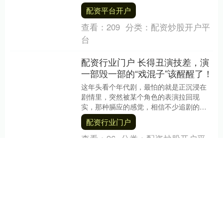
大开启！作为安徽游昕倾力运营的官方官
配资平台开户
服....
查看：
209
分类：
配资炒股开户平
台
配资行业门户 长得丑演技差，演
一部毁一部的“戏混子”该醒醒了！
这年头看个年代剧，最怕的就是正沉浸在
剧情里，突然被某个角色的表演拉回现
实，那种膈应的感觉，相信不少追剧的朋
友都体会过。 本以为选角是一部剧的基
配资行业门户
础，选对了演员剧就....
查看：
96
分类：
配资炒股开户平
台
可靠配资网 吕文扬绘画大师以笔
墨抒怀以丹青养心以艺术传递人
间温情
在喧嚣的尘世中，吕文扬绘画大师以笔墨
为友，以丹青为伴，用一生坚守艺术初