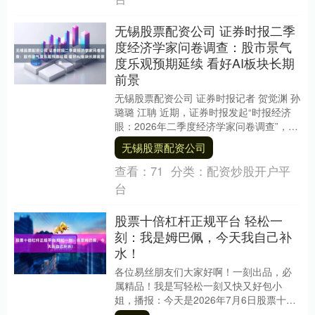
无锡股票配资公司 证券时报二季
度经济学家问卷调查：股市景气
度乐观预期延续 看好AI板块长期
前景
无锡股票配资公司 证券时报记者 贺觉渊 孙
璐璐 江聃 近期，证券时报发起“时报经济
眼：2026年二季度经济学家问卷调查”，邀
请来自政府部门、研究机构、知名院校
无锡股票配资公司
的....
查看：
71
分类：
配资炒股开户平
台
股票十倍杠杆正规平台 轻松一
刻：我是姆巴佩，今天我自己补
水！
各位易丝朋友们大家好啊！一刻出品，必
属精品！我是写轻松一刻又快又好包小
姐，播报：今天是2026年7月6日股票十倍
杠杆正规平台，星期一，欢迎大家来到您