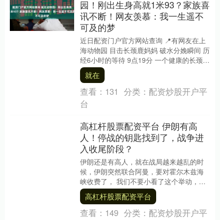
园！刚出生身高就1米93？家族喜
讯不断！网友羡慕：我一生遥不
可及的梦
近日配资门户官方网站查询 📍有网友在上
海动物园 目击长颈鹿妈妈 破水分娩瞬间 历
经6小时的等待 9点19分 一个健康的长颈鹿
男宝宝诞生 3月29日一早 兽医团队....
就在
查看：
131
分类：
配资炒股开户平
台
高杠杆股票配资平台 伊朗有高
人！停战的钥匙找到了，战争进
入收尾阶段？
伊朗还是有高人，就在战局越来越乱的时
候，伊朗突然联合阿曼，要对霍尔木兹海
峡收费了， 我们不要小看了这个举动，也
不要被特朗普的瞎咧咧忽悠了，当伊朗祭
高杠杆股票配资平台
出这一招时，就....
查看：
149
分类：
配资炒股开户平