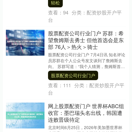
轻松
无比忠诚的轻....
查看：
94
分类：
配资炒股开户平
台
股票配资公司行业门户 苏群：希
望詹姆斯去勇士 但他首选会是东
部 76人＞热火＞骑士
股票配资公司行业门户 7月4日讯 知名评论
员苏群在个人公众号发文谈到了詹姆斯去
向。 苏群写道：“我个人猜测，詹姆斯首先
选的是东部，东部的先后顺序是76人、热
股票配资公司行业门户
火和....
查看：
111
分类：
配资炒股开户平
台
网上股票配资门户 世界杯ABC组
收官：墨巴瑞头名出线，韩国遭
连败晋级待定
北京时间6月25日，2026年美加墨世界杯