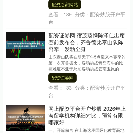
人都怀揣着同样的梦想：站在地球之巅，
配资之家网站
俯瞰那无边的云海....
查看：
189
分类：
配资炒股开户平
台
配资证券网 宿茂臻携陈泽仕出席
赛前发布会，齐鲁德比泰山队阵
容牵一发动全身
山东泰山队将在明天下午5点迎来本赛季的
第一次齐鲁德比，客场挑战青岛海牛的比
赛难度不亚于此前客场挑战云南玉昆的比
赛。新赛季青岛海牛在场上的表现让人耳
配资证券网
目一新，虽然球....
查看：
133
分类：
配资炒股开户平
台
网上配资平台开户炒股 2026年上
海留学机构详细对比，预算有限
哪家好
一、开篇前言 在上海这座国际化教育高地