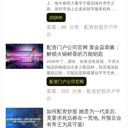
上，每年都有大量学子规划海外求学之
路。面对市场上众多的留学服务机构，上
海学生及家庭常面临几大核心痛点：信息
2026年
繁杂难以甄别、服....
查看：
88
分类：
配资炒股开户平
台
配资门户公司官网 黄金蒜蓉酱：
解锁火锅鲜香的万能钥匙
2026年了，朋友。你有没有发现，不管火
锅店的锅底玩出多少新花样，你灵魂深处
最惦记的，可能还是那碟看似平平无奇、
却能让所有涮菜“起死回生”的蒜蓉酱？ 我
配资门户公司官网
说的，可....
查看：
202
分类：
配资炒股开户平
台
如何配资炒股 她贵为一代皇后,
竟要求死后葬在一荒地, 并预言会
有帝王为其守墓!