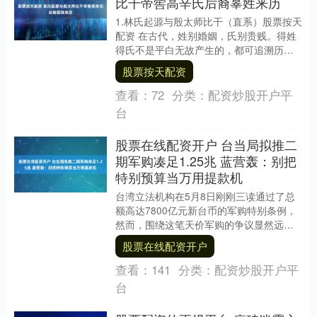
比干帝喾高辛氏后裔辜姓来历
1.林氏起源与殷太师比干（直系）股票按天
配资 在古代，姓别婚姻，氏别贵贱。得姓
得氏不是平白无故产生的，都可追溯历史
渊源。辜氏远祖林禄的祖先为林坚。林坚
股票按天配资
是商朝太师....
查看：
72
分类：
配资炒股开户平
台
股票在线配资开户 台当局拟推二
期军购凑足1.25兆 蓝营轰：别把
特别预算当万用提款机
台湾立法机构在5月8日刚刚三读通过了总
额高达7800亿元新台币的军购特别条例，
然而，围绕这笔天价军购的争议显然远未
落幕。岛内最新媒体报道显示，民进党当
股票在线配资开户
局似乎对预....
查看：
141
分类：
配资炒股开户平
台