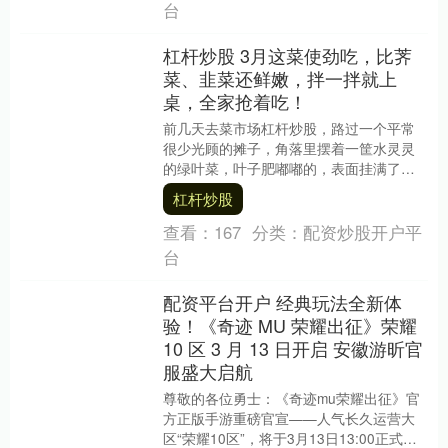
台
杠杆炒股 3月这菜使劲吃，比荠
菜、韭菜还鲜嫩，拌一拌就上
桌，全家抢着吃！
前几天去菜市场杠杆炒股，路过一个平常
很少光顾的摊子，角落里摆着一筐水灵灵
的绿叶菜，叶子肥嘟嘟的，表面挂满了亮
晶晶的水珠，在阳光下闪着光。我凑近一
杠杆炒股
看，这不是冰草嘛....
查看：
167
分类：
配资炒股开户平
台
配资平台开户 经典玩法全新体
验！《奇迹 MU 荣耀出征》荣耀
10 区 3 月 13 日开启 安徽游昕官
服盛大启航
尊敬的各位勇士：《奇迹mu荣耀出征》官
方正版手游重磅官宣——人气长久运营大
区“荣耀10区”，将于3月13日13:00正式盛