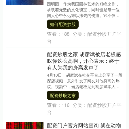
圆明园，作为我国园林艺术的巅峰之作，
承载着无数的文化瑰宝，同时也是每一位
国人心中永远难以抹去的伤痛。它不仅仅
是今天的热门景点，更承载着一个五百年
如何配资炒股
前的预言，这个预....
查看：
188
分类：
配资炒股开户平
台
配资炒股之家 胡彦斌被店老板感
叹你这么高啊，开心表示：终于
有人为我的身高发声了
4月10日，胡彦斌在社交平台上分享了一段
探店视频，意外引发了网友对他身高的热
议。视频中，当店老板见到胡彦斌本人
后，忍不住脱口而出的那句你这么高啊，
配资炒股之家
瞬间点燃了胡彦....
查看：
116
分类：
配资炒股开户平
台
配资门户官方网站查询 就在动物