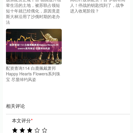
辈生活的土地，被苏联占领短
人！停战的钥匙找到了，战争
短十年就已经俄化，原因竟是
进入收尾阶段？
斯大林沿用了沙俄时期的老办
法
配资查询114 白鹿佩戴萧邦
Happy Hearts Flowers系列珠
宝 尽显绰约风姿
相关评论
本文评分
*