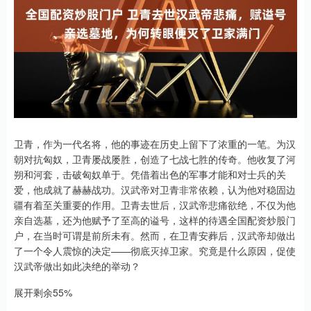
卫青，作为一代名将，他的事迹在历史上留下了浓重的一笔。为汉
朝对抗匈奴，卫青屡战屡胜，创造了七战七胜的传奇。他收复了河
朔和河套，击破匈奴单于。凭借着出色的军事才能和对士兵的关
爱，他成就了赫赫战功。汉武帝对卫青非常依赖，认为他对稳固边
疆有着至关重要的作用。卫青去世后，汉武帝悲痛欲绝，不仅为他
亲自选墓，还为他赋予了至高的谥号，这样的待遇全国配资炒股门
户，在当时可谓是前所未有。然而，在卫青安葬后，汉武帝却做出
了一个令人震惊的决定——彻底灭掉卫家。究竟是什么原因，促使
汉武帝做出如此决绝的举动？
展开剩余55%