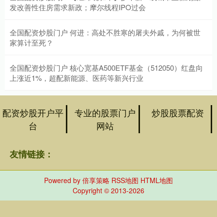
发改善性住房需求新政；摩尔线程IPO过会
全国配资炒股门户 何进：高处不胜寒的屠夫外戚，为何被世
家算计至死？
全国配资炒股门户 核心宽基A500ETF基金（512050）红盘向
上涨近1%，超配新能源、医药等新兴行业
配资炒股开户平
专业的股票门户
炒股股票配资
台
网站
友情链接：
Powered by
倍享策略
RSS地图
HTML地图
Copyright
© 2013-2026