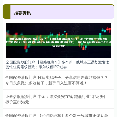
推荐资讯
全国配资炒股门户 【经纬晚班车】多个新一线城市正谋划激发改
善性住房需求新政；摩尔线程IPO过会
全国配资炒股门户 只写幽默段子、分享信息差真能搞钱？？
今日头条微头条这路子，新手日入过百不算难！
证券炒股配资门户 中金：维持众安在线“跑赢行业”评级 升目
标价至21港元
全国配资炒股门户 【经纬晚班车】多个新一线城市正谋划激