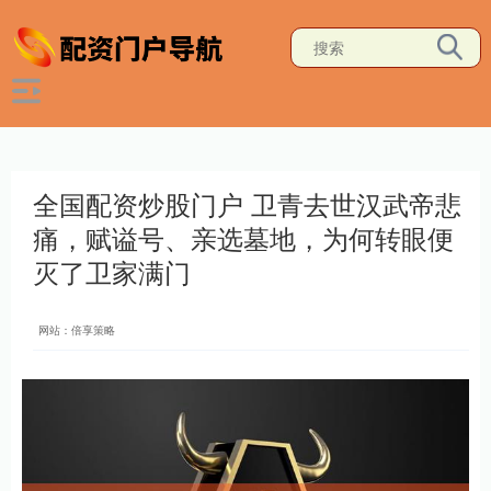
全国配资炒股门户 卫青去世汉武帝悲
痛，赋谥号、亲选墓地，为何转眼便
灭了卫家满门
网站：倍享策略