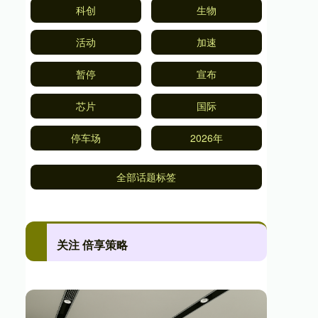
科创
生物
活动
加速
暂停
宣布
芯片
国际
停车场
2026年
全部话题标签
关注 倍享策略