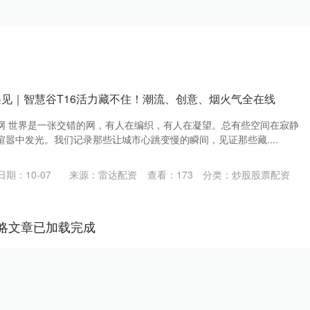
遇见｜智慧谷T16活力藏不住！潮流、创意、烟火气全在线
网 世界是一张交错的网，有人在编织，有人在凝望。总有些空间在寂静
嚣中发光。我们记录那些让城市心跳变慢的瞬间，见证那些藏....
日期：10-07
来源：雷达配资
查看：
173
分类：
炒股股票配资
略文章已加载完成