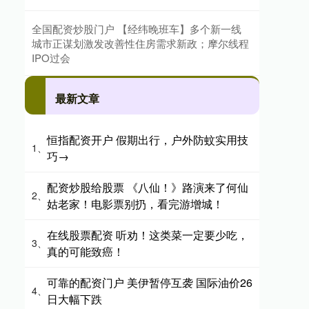
全国配资炒股门户 【经纬晚班车】多个新一线
城市正谋划激发改善性住房需求新政；摩尔线程
IPO过会
最新文章
恒指配资开户 假期出行，户外防蚊实用技
1、
巧→
配资炒股给股票 《八仙！》路演来了何仙
2、
姑老家！电影票别扔，看完游增城！
在线股票配资 听劝！这类菜一定要少吃，
3、
真的可能致癌！
可靠的配资门户 美伊暂停互袭 国际油价26
4、
日大幅下跌