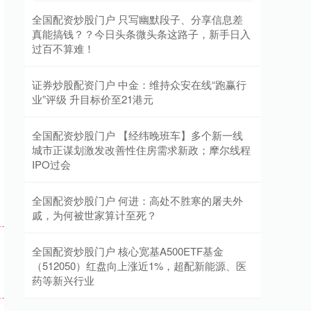
全国配资炒股门户 只写幽默段子、分享信息差
真能搞钱？？今日头条微头条这路子，新手日入
过百不算难！
证券炒股配资门户 中金：维持众安在线“跑赢行
业”评级 升目标价至21港元
全国配资炒股门户 【经纬晚班车】多个新一线
城市正谋划激发改善性住房需求新政；摩尔线程
IPO过会
全国配资炒股门户 何进：高处不胜寒的屠夫外
戚，为何被世家算计至死？
全国配资炒股门户 核心宽基A500ETF基金
（512050）红盘向上涨近1%，超配新能源、医
药等新兴行业