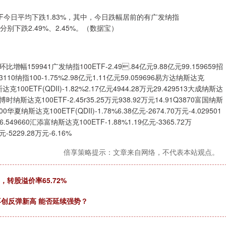
F今日平均下跌1.83%，其中，今日跌幅居前的有广发纳指
），分别下跌2.49%、2.45%。（数据宝）
941广发纳指100ETF-2.49.84亿元9.88亿元99.159659招
Q3110纳指100-1.75%2.98亿元1.11亿元59.059696易方达纳斯达克
纳斯达克100ETF(QDII)-1.82%2.17亿元4944.28万元29.429513大成纳斯达
390博时纳斯达克100ETF-2.45r35.25万元938.92万元14.91Q3870富国纳斯
300华夏纳斯达克100ETF(QDII)-1.78%6.38亿元-2674.70万元-4.029501
6.549660汇添富纳斯达克100ETF-1.88%1.19亿元-3365.72万
元-5229.28万元-6.16%
倍享策略提示：文章来自网络，不代表本站观点。
，转股溢价率65.72%
再创反弹新高 能否延续强势？