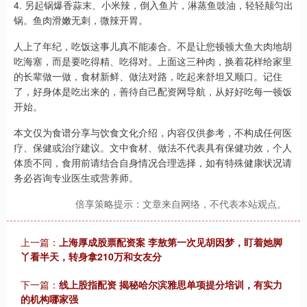
4. 另起锅爆香蒜末、小米辣，倒入鱼片，淋蒸鱼豉油，轻轻颠匀出
锅。鱼肉滑嫩无刺，微辣开胃。
人上了年纪，吃饭这事儿真不能凑合。不是让您顿顿大鱼大肉地胡
吃海塞，而是要吃得精、吃得对。上面这三种肉，换着花样给家里
的长辈做一做，食材新鲜、做法对路，吃起来舒坦又顺口。记住
了，好身体是吃出来的，善待自己配资网导航，从好好吃每一顿饭
开始。
本文仅为食谱分享与饮食文化介绍，内容仅供参考，不构成任何医
疗、保健或治疗建议。文中食材、做法不代表具有保健功效，个人
体质不同，食用前请结合自身情况合理选择，如有特殊健康状况请
务必咨询专业医生或营养师。
倍享策略提示：文章来自网络，不代表本站观点。
上一篇：
上海厚成股票配资案 李敖第一次见胡因梦，盯着她脚
丫看半天，转身拿210万和女友分
下一篇：
线上股指配资 揭秘哈尔滨雅思单项提分培训，有实力
的机构哪家强