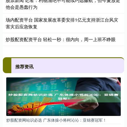
股票新闻 记者：利物浦绝不可能续约远藤航，但今夏放走
他会是愚蠢行为
场内配资平台 国家发展改革委安排1亿元支持浙江台风灾
害灾后应急恢复
炒股配资配资平台 轻松一秒：很内向，周一上班不睁眼
推荐资讯
炒股配资网站识必选 广东体操小将柯沁沁：亚锦赛冠军！