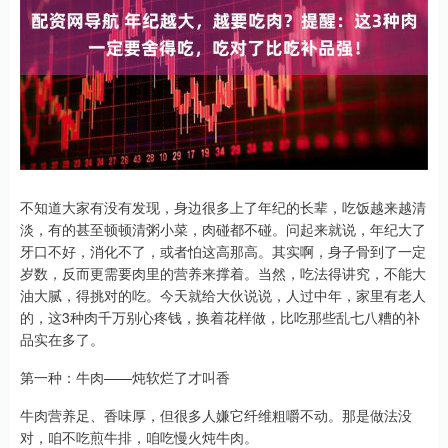
不知道大家有没有发现，身边很多上了年纪的长辈，吃饭越来越清
淡，有的甚至顿顿清粥小菜，肉碰都不碰。问起来就说，年纪大了
牙口不好，消化不了，或者怕这高那高。其实啊，身子骨到了一定
岁数，反而更需要肉里的营养来撑着。当然，吃法得讲究，不能大
油大腻，得挑对的吃。今天就给大伙说说，人过中年，家里有老人
的，这3种肉千万别心疼钱，换着花样做，比吃那些乱七八糟的补
品实在多了。
第一种：牛肉——炖软烂了才叫香
牛肉营养足、香味厚，但很多人嫌它纤维粗嚼不动。那是做法没
对，咱不吃煎牛排，咱吃慢火炖牛肉。