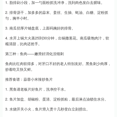
1. 肋排剁小段，加一勺面粉抓洗冲净，洗到肉色发白去腥味。
2. 排骨沥干，加多多的蒜末、姜丝、生抽、蚝油、白糖、淀粉抓
匀，腌半小时。
3. 南瓜切厚片铺盘底，上面码腌好的排骨。
4. 水开上锅大火蒸25到30分钟，出锅撒葱花。南瓜吸饱肉汁，软
糯清甜，比肉还抢手。
第三种：鱼肉——嫩滑好消化没细刺
鱼肉比红肉软得多，对牙口不好的老人特别友好。黑鱼刺少肉厚，
炒着吃又快又鲜。
推荐食谱：蒜蓉小米辣炒鱼片
1. 黑鱼请老板片好鱼片，洗净控干水。
2. 鱼片加盐、胡椒粉、蛋清、淀粉抓粘，最后淋点油锁住水分。
3. 水烧开关小火，鱼片滑入烫十几秒变白立刻捞出。