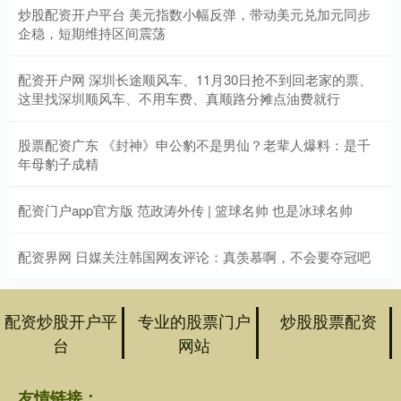
炒股配资开户平台 美元指数小幅反弹，带动美元兑加元同步
企稳，短期维持区间震荡
配资开户网 深圳长途顺风车、11月30日抢不到回老家的票、
这里找深圳顺风车、不用车费、真顺路分摊点油费就行
股票配资广东 《封神》申公豹不是男仙？老辈人爆料：是千
年母豹子成精
配资门户app官方版 范政涛外传 | 篮球名帅 也是冰球名帅
配资界网 日媒关注韩国网友评论：真羡慕啊，不会要夺冠吧
配资炒股开户平
专业的股票门户
炒股股票配资
台
网站
友情链接：