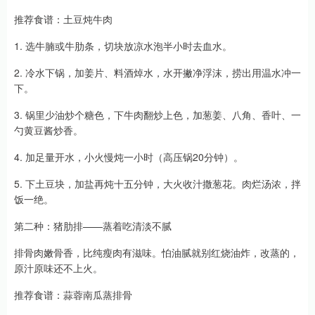
推荐食谱：土豆炖牛肉
1. 选牛腩或牛肋条，切块放凉水泡半小时去血水。
2. 冷水下锅，加姜片、料酒焯水，水开撇净浮沫，捞出用温水冲一
下。
3. 锅里少油炒个糖色，下牛肉翻炒上色，加葱姜、八角、香叶、一
勺黄豆酱炒香。
4. 加足量开水，小火慢炖一小时（高压锅20分钟）。
5. 下土豆块，加盐再炖十五分钟，大火收汁撒葱花。肉烂汤浓，拌
饭一绝。
第二种：猪肋排——蒸着吃清淡不腻
排骨肉嫩骨香，比纯瘦肉有滋味。怕油腻就别红烧油炸，改蒸的，
原汁原味还不上火。
推荐食谱：蒜蓉南瓜蒸排骨