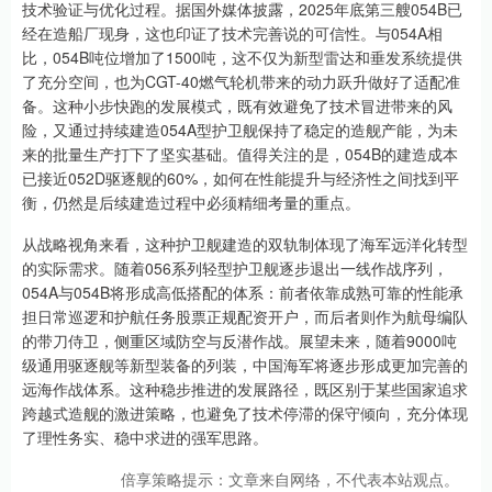
技术验证与优化过程。据国外媒体披露，2025年底第三艘054B已
经在造船厂现身，这也印证了技术完善说的可信性。与054A相
比，054B吨位增加了1500吨，这不仅为新型雷达和垂发系统提供
了充分空间，也为CGT-40燃气轮机带来的动力跃升做好了适配准
备。这种小步快跑的发展模式，既有效避免了技术冒进带来的风
险，又通过持续建造054A型护卫舰保持了稳定的造舰产能，为未
来的批量生产打下了坚实基础。值得关注的是，054B的建造成本
已接近052D驱逐舰的60%，如何在性能提升与经济性之间找到平
衡，仍然是后续建造过程中必须精细考量的重点。
从战略视角来看，这种护卫舰建造的双轨制体现了海军远洋化转型
的实际需求。随着056系列轻型护卫舰逐步退出一线作战序列，
054A与054B将形成高低搭配的体系：前者依靠成熟可靠的性能承
担日常巡逻和护航任务股票正规配资开户，而后者则作为航母编队
的带刀侍卫，侧重区域防空与反潜作战。展望未来，随着9000吨
级通用驱逐舰等新型装备的列装，中国海军将逐步形成更加完善的
远海作战体系。这种稳步推进的发展路径，既区别于某些国家追求
跨越式造舰的激进策略，也避免了技术停滞的保守倾向，充分体现
了理性务实、稳中求进的强军思路。
倍享策略提示：文章来自网络，不代表本站观点。