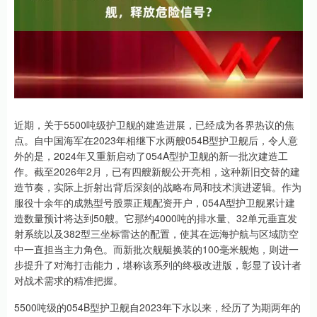
近期，关于5500吨级护卫舰的建造进展，已经成为各界热议的焦
点。自中国海军在2023年相继下水两艘054B型护卫舰后，令人意
外的是，2024年又重新启动了054A型护卫舰的新一批次建造工
作。截至2026年2月，已有四艘新舰公开亮相，这种新旧交替的建
造节奏，实际上折射出背后深刻的战略布局和技术演进逻辑。作为
服役十余年的成熟型号股票正规配资开户，054A型护卫舰累计建
造数量预计将达到50艘。它那约4000吨的排水量、32单元垂直发
射系统以及382型三坐标雷达的配置，使其在远海护航与区域防空
中一直担当主力角色。而新批次舰艇换装的100毫米舰炮，则进一
步提升了对海打击能力，堪称该系列的终极改进版，彰显了设计者
对战术需求的精准把握。
5500吨级的054B型护卫舰自2023年下水以来，经历了为期两年的